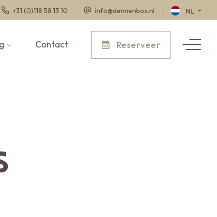
+31 (0)118 58 13 10
info@dennenbos.nl
NL
g
Contact
Reserveer
s