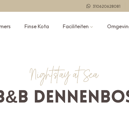
310620628081
mers
Finse Kota
Faciliteiten
Omgevin
Nightstay at Sea
B&B Dennenbo