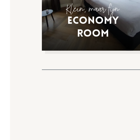
Klein, maar fijn
Economy
Room