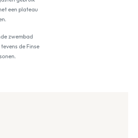
met een plateau
en.
ronde zwembad
 tevens de Finse
rsonen.