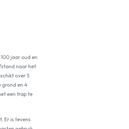
 100 jaar oud en
fstand naar het
schikt over 5
 grond en 4
met een trap te
 Er is tevens
asten gebruik