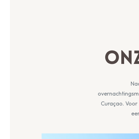
Onz
Naa
overnachtingsmo
Curaçao. Voor e
ee