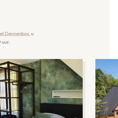
el Dennenbos
, u
 uur.