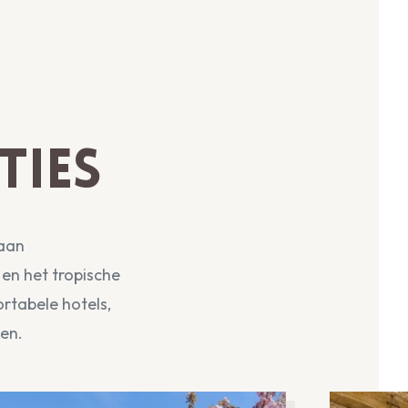
ies
 aan
en het tropische
ortabele hotels,
en.